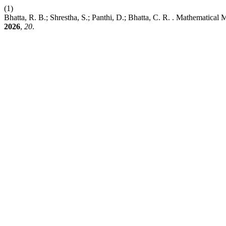
(1)
Bhatta, R. B.; Shrestha, S.; Panthi, D.; Bhatta, C. R. . Mathematic
2026
,
20
.